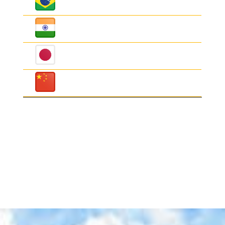
600
670
(BRL)
Rupia India
6
18
(INR)
Yen Japonés
19
25
(JPY)
Yuan Chino
400
540
(CNY)
Las tasas de cambio pueden ser diferentes entre oficinas y
pueden variar en cualquier momento y sin previo aviso, de
acuerdo con el comportamiento del mercado.
Pregunte por nuestras tasas especiales por volumen
negociado.