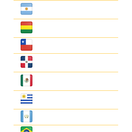
Peso
2.0
3.2
Argentino
(ARS)
Peso
250
430
Boliviano
(BOB)
Peso Chileno
3.2
3.8
(CLP)
Peso
45
60
Dominicano
(DOP)
Peso
175
185
Mexicano
(MXN)
Peso
30
73
Uruguayo
(UYU)
Quetzal
380
500
(GTQ)
Real Brasilero