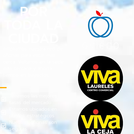
POR
TODA LA
CIUDAD
Ampliamos nuestra red de
oficinas para estar más
cerca. Visítanos en la sede
más cercana y ahorra
tiempo en trayectos.
Tenemos las mejores
tasas del mercado
Estamos ubicados en
puntos estratégicos
Nuestras oficinas son
seguras