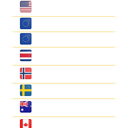
Dólar
3.220
3.360
Americano
(USD)
Euro baja
3.850
3.980
denominación
Euros de 200
3.700
3.940
Colón
4.0
8.0
Costarricense
(CRC)
Corona
150
300
Noruega
(NOK)
Corona Sueca
150
300
(SEK)
Dólar
2.100
2.300
Australiano
(AUD)
Dólar
2.290
2.400
Canadiense