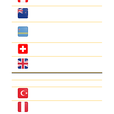
(CAD)
Dólar Nueva
1.400
2.150
Zelanda
(NZD)
Florín Aruba
(AWG) y/o
1.300
1.900
Caribeño
(ANG)
Franco Suizo
3.850
4.180
(CHF)
Libra
4.100
4.360
Esterlina
(GBP)
COMPRAMOS
VENDEMOS
We buy
We sell
Lira Turca
50
150
(TRY)
Nuevo Sol
890
1.030
(PEN)